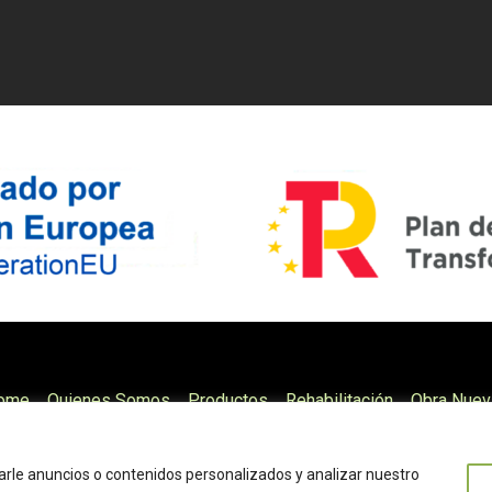
ome
Quienes Somos
Productos
Rehabilitación
Obra Nuev
rvación
Contacto
Aviso Legal
Accesibilidad
Política de c
Desarrollo Web Dinamiq
rle anuncios o contenidos personalizados y analizar nuestro