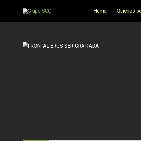
Ir
Home
Quienes s
al
contenido