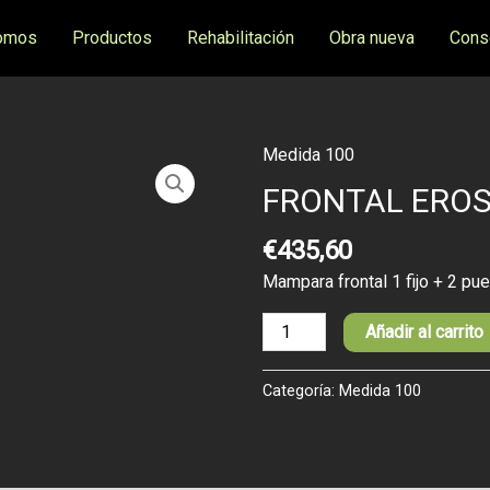
omos
Productos
Rehabilitación
Obra nueva
Cons
Medida 100
FRONTAL
EROS
FRONTAL EROS
SERIGRAFIADA
cantidad
€
435,60
Mampara frontal 1 fijo + 2 pue
Añadir al carrito
Categoría:
Medida 100